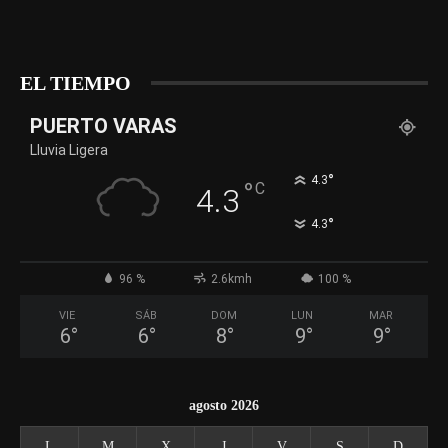
EL TIEMPO
PUERTO VARAS
Lluvia Ligera
°
4.3
°
C
4.3
°
4.3
96 %
2.6kmh
100 %
VIE
SÁB
DOM
LUN
MAR
6
°
6
°
8
°
9
°
9
°
agosto 2026
L
M
X
J
V
S
D