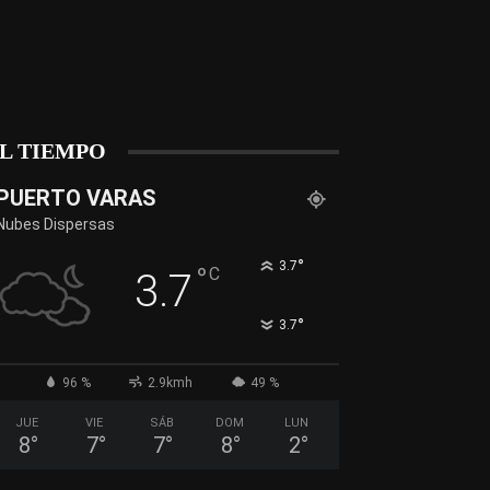
L TIEMPO
PUERTO VARAS
Nubes Dispersas
°
3.7
°
C
3.7
°
3.7
96 %
2.9kmh
49 %
JUE
VIE
SÁB
DOM
LUN
8
°
7
°
7
°
8
°
2
°