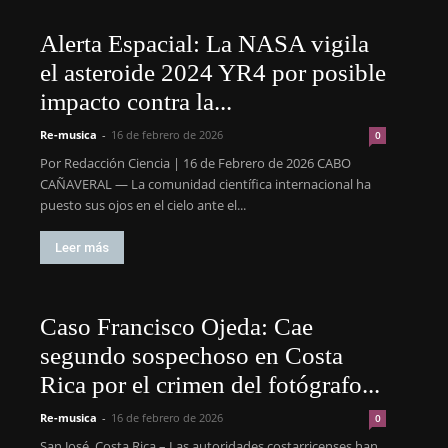
Alerta Espacial: La NASA vigila
el asteroide 2024 YR4 por posible
impacto contra la...
Re-musica
-
16 de febrero de 2026
0
Por Redacción Ciencia | 16 de Febrero de 2026 CABO
CAÑAVERAL — La comunidad científica internacional ha
puesto sus ojos en el cielo ante el...
Leer más
Caso Francisco Ojeda: Cae
segundo sospechoso en Costa
Rica por el crimen del fotógrafo...
Re-musica
-
16 de febrero de 2026
0
San José, Costa Rica – Las autoridades costarricenses han