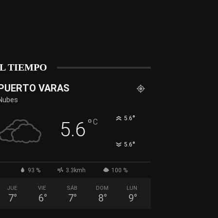
L TIEMPO
PUERTO VARAS
Nubes
°
5.6
°
C
5.6
°
5.6
93 %
3.3kmh
100 %
JUE
VIE
SÁB
DOM
LUN
7
°
6
°
7
°
8
°
9
°