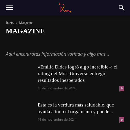
Inicio
Magazine
MAGAZINE
Actualidad
Magazine
Música
Sin categoría
Tecnología
Aqui encontraras información variada y algo mas…
«Emilia Dides logró algo increíble»: el
rating del Miss Universo entregó
resultados inesperados
18 de noviembre de 2024
0
Esta es la verdura más saludable, que
ayuda a todo el organismo y puede...
16 de noviembre de 2024
0