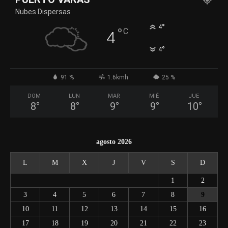
Nubes Dispersas
°
4
°
C
4
°
4
91 %
1.6kmh
25 %
DOM
LUN
MAR
MIÉ
JUE
8
°
8
°
9
°
9
°
10
°
agosto 2026
L
M
X
J
V
S
D
1
2
3
4
5
6
7
8
9
10
11
12
13
14
15
16
17
18
19
20
21
22
23