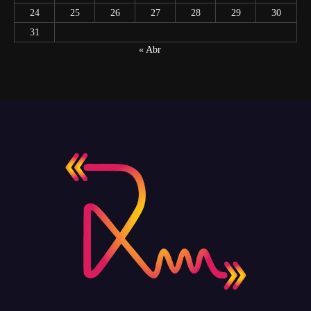
24
25
26
27
28
29
30
31
« Abr