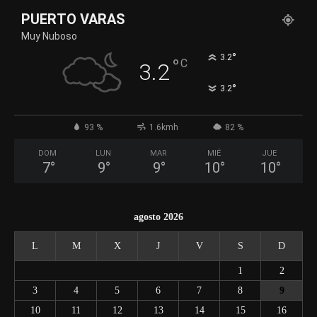
PUERTO VARAS
Muy Nuboso
°
3.2
°
C
3.2
°
3.2
93 %
1.6kmh
82 %
DOM
LUN
MAR
MIÉ
JUE
7
°
9
°
9
°
10
°
10
°
agosto 2026
L
M
X
J
V
S
D
1
2
3
4
5
6
7
8
9
10
11
12
13
14
15
16