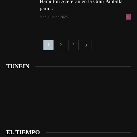
Hamilton Aceleran en la Gran Pantalla
para...
3 de julio de 2025
0
1
2
3
TUNEIN
EL TIEMPO