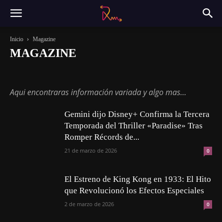
Inicio
Magazine
MAGAZINE
Actualidad
Magazine
Música
Sin categoría
Tecnología
Aqui encontraras información variada y algo mas…
Gemini dijo Disney+ Confirma la Tercera
Temporada del Thriller «Paradise» Tras
Romper Récords de...
21 de marzo de 2026
0
El Estreno de King Kong en 1933: El Hito
que Revolucionó los Efectos Especiales
2 de marzo de 2026
0